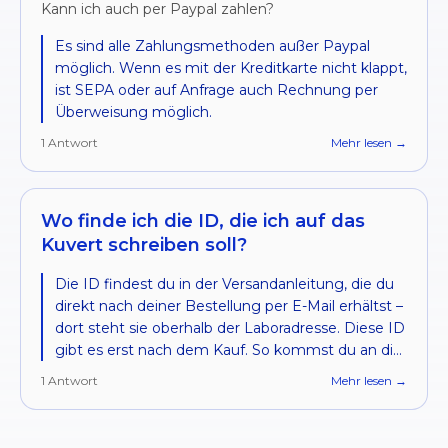
Blei, Quecksilber und Nickel. Wichtig, der Test
Kann ich auch per Paypal zahlen?
eignet sich nicht um Mineralmängel festzustellen,
sondern ist ein Screening von Ablagerungen im
Es sind alle Zahlungsmethoden außer Paypal
Körper und gibt Aufschluss über Stressregulation,
möglich. Wenn es mit der Kreditkarte nicht klappt,
Stoffwechsel und Ablagerungen von Mineralien
ist SEPA oder auf Anfrage auch Rechnung per
und Metallen. Dies ist nicht mit einem Bluttest zu
Überweisung möglich.
vergleichen.
1
Antwort
Mehr lesen →
Wo finde ich die ID, die ich auf das
Kuvert schreiben soll?
Die ID findest du in der Versandanleitung, die du
direkt nach deiner Bestellung per E-Mail erhältst –
dort steht sie oberhalb der Laboradresse. Diese ID
gibt es erst nach dem Kauf. So kommst du an die
Anleitung mit deiner ID: - Direkt nach dem Kauf
1
Antwort
Mehr lesen →
öffnet sich die Schritt-für-Schritt-Anleitung
automatisch. - Zusätzlich ist sie in deiner
Bestellbestätigungs-E-Mail verlinkt. - Zur