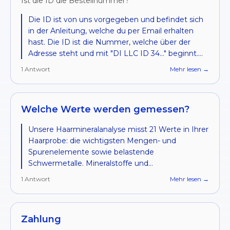
Ist die ID die Bestellnummer?
Die ID ist von uns vorgegeben und befindet sich
in der Anleitung, welche du per Email erhalten
hast. Die ID ist die Nummer, welche über der
Adresse steht und mit "DI LLC ID 34..." beginnt.
Schreibe diese über die Adresse oder drucke sie
1
Antwort
Mehr lesen →
als Internetmarke aus.
Welche Werte werden gemessen?
Unsere Haarmineralanalyse misst 21 Werte in Ihrer
Haarprobe: die wichtigsten Mengen- und
Spurenelemente sowie belastende
Schwermetalle. Mineralstoffe und
Spurenelemente (15): Calcium, Magnesium,
1
Antwort
Mehr lesen →
Natrium, Kalium, Eisen, Kupfer, Mangan, Zink,
Chrom, Selen, Phosphor, Kobalt, Molybdän,
Lithium und Bor (neu inklusive). Schwermetalle
Zahlung
und Belastungen (6): Aluminium, Arsen, Cadmium,