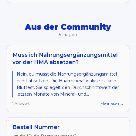
Aus der Community
5 Fragen
Muss ich Nahrungsergänzungsmittel
vor der HMA absetzen?
Nein, du musst die Nahrungsergänzungsmittel
nicht absetzen. Die Haarmineralanalyse ist kein
Bluttest. Sie spiegelt den Durchschnittswert der
letzten Monate von Mineral- und
Metallablagerungen in deinem Körper wieder. Die
1
Antwort
Mehr lesen →
Werte verändern sich nicht direkt durch die
Einnahme von Nahrungsergänzungsmittel und
die Haarmineralanalyse ist kein Test, um
Bestell Nummer
Mineralmängel festzustellen.