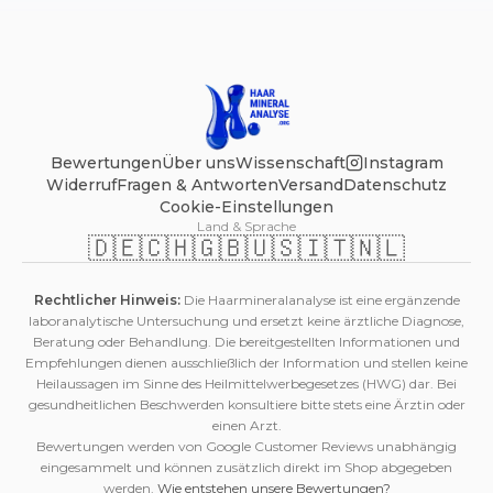
Sicherheit schicken wir dir die Anleitung in zwei
weiteren Erinnerungs-E-Mails – du kannst die ID
also nicht verlieren. Wie du sie auf das Kuvert
bringst, hängt von deinem Bestellland ab: - Aus
Deutschland: Du druckst einfach die
bereitgestellte Internetmarke aus und klebst sie
auf den Umschlag. Adressierung und Zuordnung
Bewertungen
Über uns
Wissenschaft
Instagram
sind damit erledigt – du musst die ID nicht von
Widerruf
Fragen & Antworten
Versand
Datenschutz
Hand aufschreiben. - Aus allen anderen Ländern
Cookie-Einstellungen
Land & Sprache
(z. B. Österreich, Schweiz): Du schreibst die
🇩🇪
🇨🇭
🇬🇧
🇺🇸
🇮🇹
🇳🇱
Laboradresse selbst auf das Kuvert und notierst
die ID gut lesbar direkt oberhalb dieser Adresse.
Rechtlicher Hinweis:
Die Haarmineralanalyse ist eine ergänzende
Wichtig: Ohne diese ID kann deine Probe nicht
laboranalytische Untersuchung und ersetzt keine ärztliche Diagnose,
sicher zugeordnet werden. Schreibe sie deshalb
Beratung oder Behandlung. Die bereitgestellten Informationen und
genau so auf, wie sie in deiner Anleitung steht.
Empfehlungen dienen ausschließlich der Information und stellen keine
Heilaussagen im Sinne des Heilmittelwerbegesetzes (HWG) dar. Bei
gesundheitlichen Beschwerden konsultiere bitte stets eine Ärztin oder
einen Arzt.
Bewertungen werden von Google Customer Reviews unabhängig
eingesammelt und können zusätzlich direkt im Shop abgegeben
werden.
Wie entstehen unsere Bewertungen?