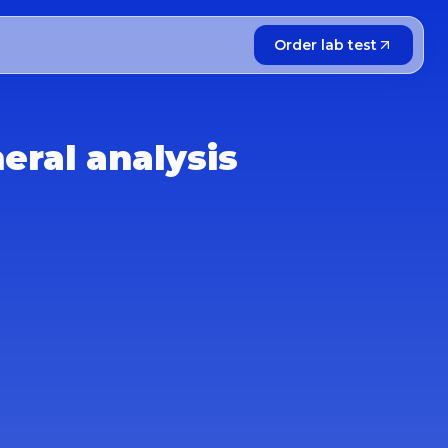
Order lab test
eral analysis