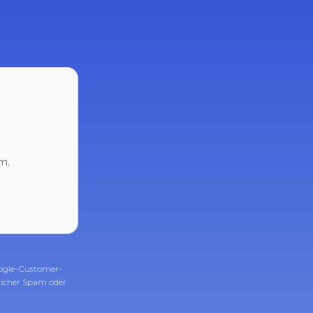
m.
ogle-Customer-
icher Spam oder