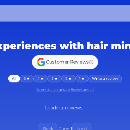
periences with hair min
Customer Reviews
All
5 ★
4 ★
3 ★
2 ★
1 ★
Write a review
So entstehen unsere Bewertungen
Loading reviews…
Back
Page 1
Next