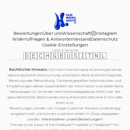
Bewertungen
Über uns
Wissenschaft
Instagram
Widerruf
Fragen & Antworten
Versand
Datenschutz
Cookie-Einstellungen
Land & Sprache
🇩🇪
🇨🇭
🇬🇧
🇺🇸
🇮🇹
🇳🇱
Rechtlicher Hinweis:
Die Haarmineralanalyse ist eine ergänzende
laboranalytische Untersuchung und ersetzt keine ärztliche Diagnose,
Beratung oder Behandlung. Die bereitgestellten Informationen und
Empfehlungen dienen ausschließlich der Information und stellen keine
Heilaussagen im Sinne des Heilmittelwerbegesetzes (HWG) dar. Bei
gesundheitlichen Beschwerden konsultiere bitte stets eine Ärztin oder
einen Arzt.
Bewertungen werden von Google Customer Reviews unabhängig
eingesammelt und können zusätzlich direkt im Shop abgegeben
werden.
Wie entstehen unsere Bewertungen?
This site is not a part of the Facebook™ website or Facebook™ Inc.