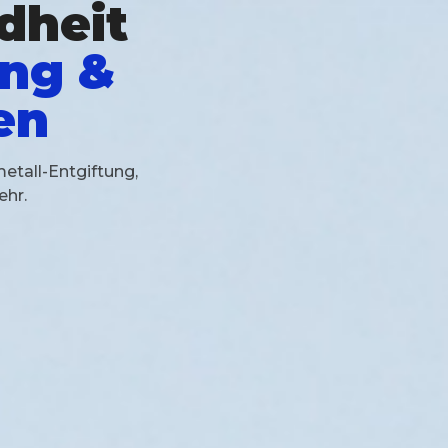
dheit
ing &
en
etall-Entgiftung,
ehr.