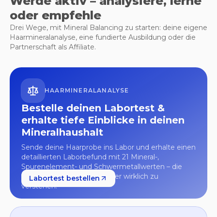
Werde aktiv – analysiere, lerne
oder empfehle
Drei Wege, mit Mineral Balancing zu starten: deine eigene
Haarmineralanalyse, eine fundierte Ausbildung oder die
Partnerschaft als Affiliate.
HAARMINERALANALYSE
Bestelle deinen Labortest &
erhalte tiefe Einblicke in deinen
Mineralhaushalt
Sende deine Haarprobe ins Labor und erhalte einen
detaillierten Laborbefund mit 21 Mineral-,
Spurenelement- und Schwermetallwerten – die
Grundlage, um deinen Körper wirklich zu
Labortest bestellen
verstehen.