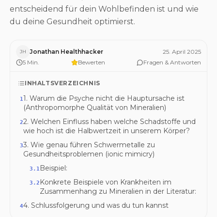
entscheidend für dein Wohlbefinden ist und wie
du deine Gesundheit optimierst.
Jonathan Healthhacker
25. April 2025
JH
5
Min.
Bewerten
Fragen & Antworten
INHALTSVERZEICHNIS
1. Warum die Psyche nicht die Hauptursache ist
1
(Anthropomorphe Qualität von Mineralien)
2. Welchen Einfluss haben welche Schadstoffe und
2
wie hoch ist die Halbwertzeit in unserem Körper?
3. Wie genau führen Schwermetalle zu
3
Gesundheitsproblemen (ionic mimicry)
Beispiel:
3.1
Konkrete Beispiele von Krankheiten im
3.2
Zusammenhang zu Mineralien in der Literatur:
4. Schlussfolgerung und was du tun kannst
4