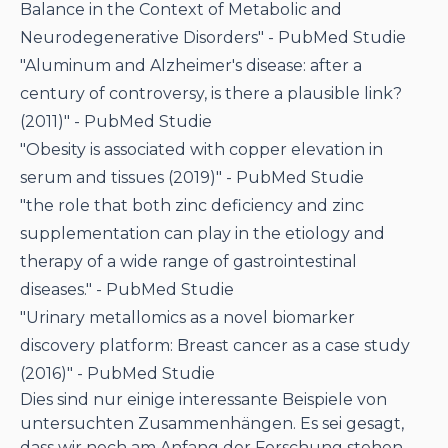
Balance in the Context of Metabolic and
Neurodegenerative Disorders" -
PubMed Studie
"Aluminum and Alzheimer's disease: after a
century of controversy, is there a plausible link?
(2011)" -
PubMed Studie
"Obesity is associated with copper elevation in
serum and tissues (2019)" -
PubMed Studie
"the role that both zinc deficiency and zinc
supplementation can play in the etiology and
therapy of a wide range of gastrointestinal
diseases." -
PubMed Studie
"Urinary metallomics as a novel biomarker
discovery platform: Breast cancer as a case study
(2016)" -
PubMed Studie
Dies sind nur einige interessante Beispiele von
untersuchten Zusammenhängen. Es sei gesagt,
dass wir noch am Anfang der Forschung stehen