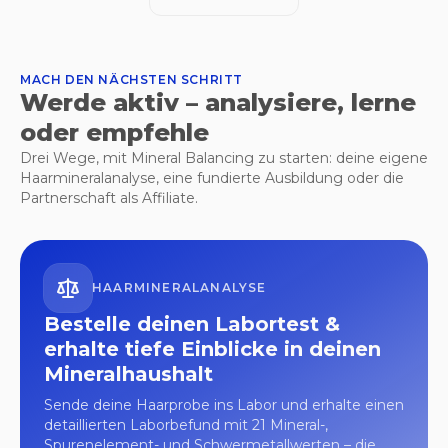
MACH DEN NÄCHSTEN SCHRITT
Werde aktiv – analysiere, lerne
oder empfehle
Drei Wege, mit Mineral Balancing zu starten: deine eigene
Haarmineralanalyse, eine fundierte Ausbildung oder die
Partnerschaft als Affiliate.
HAARMINERALANALYSE
Bestelle deinen Labortest &
erhalte tiefe Einblicke in deinen
Mineralhaushalt
Sende deine Haarprobe ins Labor und erhalte einen
detaillierten Laborbefund mit 21 Mineral-,
Spurenelement- und Schwermetallwerten – die