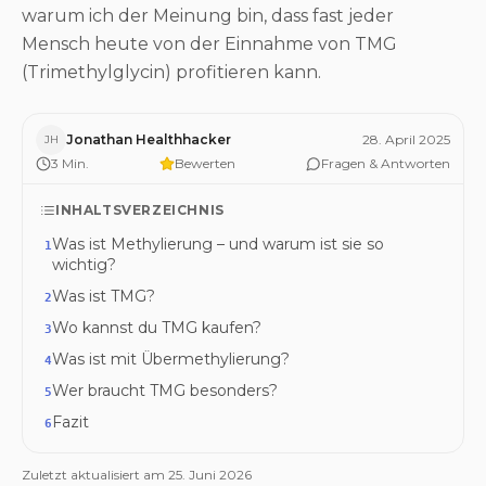
warum ich der Meinung bin, dass fast jeder
Mensch heute von der Einnahme von TMG
(Trimethylglycin) profitieren kann.
Jonathan Healthhacker
28. April 2025
JH
3
Min.
Bewerten
Fragen & Antworten
INHALTSVERZEICHNIS
Was ist Methylierung – und warum ist sie so
1
wichtig?
Was ist TMG?
2
Wo kannst du TMG kaufen?
3
Was ist mit Übermethylierung?
4
Wer braucht TMG besonders?
5
Fazit
6
Zuletzt aktualisiert am
25. Juni 2026